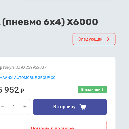
 (пневмо 6х4) X6000
Следующий
ртикул:
DZ9X259952007
HAANXI AUTOMOBILE GROUP CO
5 952
₽
В наличии
8
В корзину
Помощь в подборе