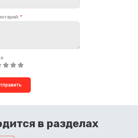
ентарий:
*
а:
тправить
дится в разделах