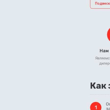
Подвеск
Нам
Являемс
диле
Как 
О
1
з