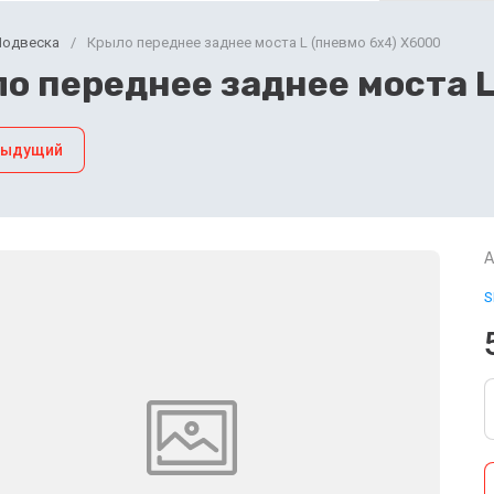
Подвеска
/
Крыло переднее заднее моста L (пневмо 6х4) X6000
о переднее заднее моста L
дыдущий
А
S