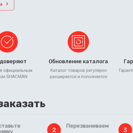
а
 доверяют
Обновление каталога
Гар
я официальным
Каталог товаров регулярно
Гарант
ром SHACMAN
расширяется и пополняется
заказать
ставьте
Перезваниваем
2
3
аявку