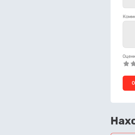
Комм
Оценк
О
Нахо