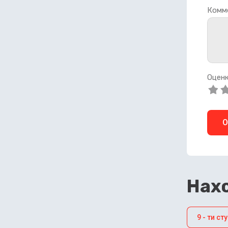
Комм
Оценк
О
Нахо
9 - ти с