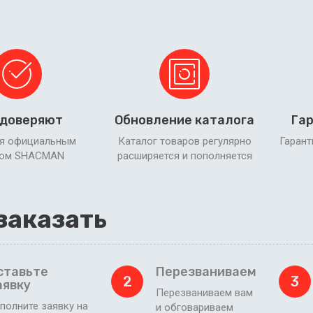
 доверяют
Обновление каталога
Гар
я официальным
Каталог товаров регулярно
Гарант
ром SHACMAN
расширяется и пополняется
заказать
ставьте
Перезваниваем
2
3
аявку
Перезваниваем вам
полните заявку на
и обговариваем