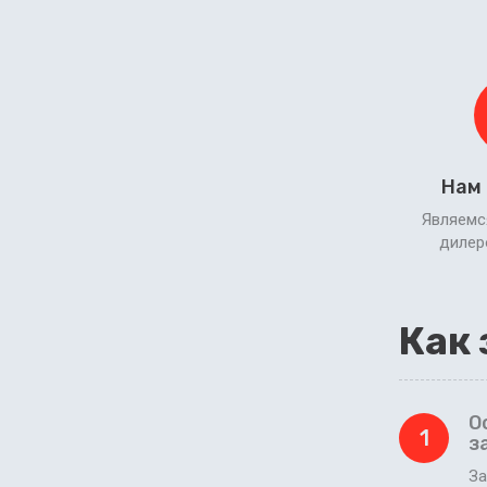
Нам
Являемс
диле
Как 
О
1
з
За