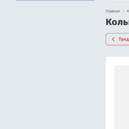
Главная
/
К
Коль
Пре