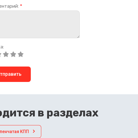
ентарий:
*
а:
тправить
дится в разделах
тупенчатая КПП