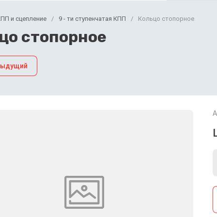
ПП и сцепление
/
9 - ти ступенчатая КПП
/
Кольцо стопорное
цо стопорное
дыдущий
А