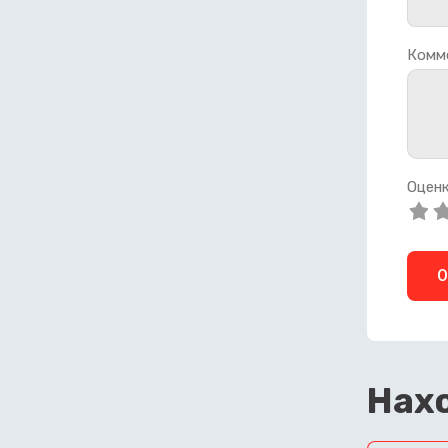
Комм
Оценк
О
Нахо