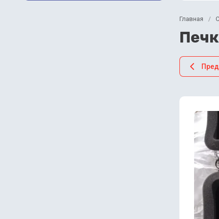
Главная
/
Печк
Пре