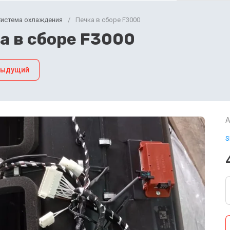
Система охлаждения
/
Печка в сборе F3000
а в сборе F3000
дыдущий
А
S