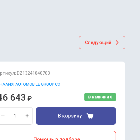
Следующий
ртикул:
DZ13241840703
HAANXI AUTOMOBILE GROUP CO
46 643
₽
В наличии
8
В корзину
Помощь в подборе