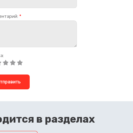
ентарий:
*
а:
тправить
дится в разделах