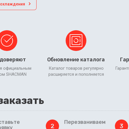
 охлаждения
 доверяют
Обновление каталога
Гар
я официальным
Каталог товаров регулярно
Гарант
ром SHACMAN
расширяется и пополняется
заказать
ставьте
Перезваниваем
2
3
аявку