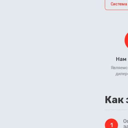
Система
Нам
Являемс
диле
Как 
О
1
з