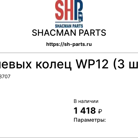
й
SHACMAN PARTS
https://sh-parts.ru
евых колец WP12 (3 ш
43707
В наличии
1 418
₽
Параметры: