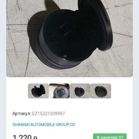
Артикул:
DZ15221339997
SHAANXI AUTOMOBILE GROUP CO
1 220
₽
В наличии
37