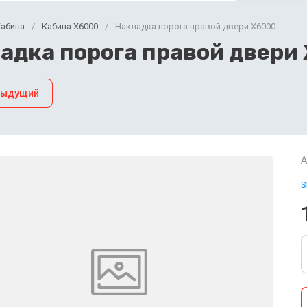
Кабина
/
Кабина X6000
/
Накладка порога правой двери X6000
адка порога правой двери
дыдущий
А
S