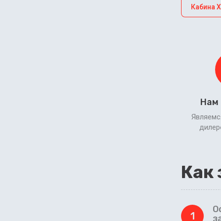
Кабина 
Нам
Являемс
диле
Как 
О
1
з