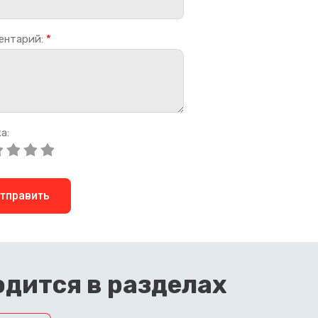
ентарий:
*
а:
тправить
дится в разделах