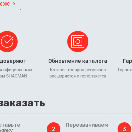
X6000
 доверяют
Обновление каталога
Гар
я официальным
Каталог товаров регулярно
Гарант
ром SHACMAN
расширяется и пополняется
заказать
ставьте
Перезваниваем
2
3
аявку