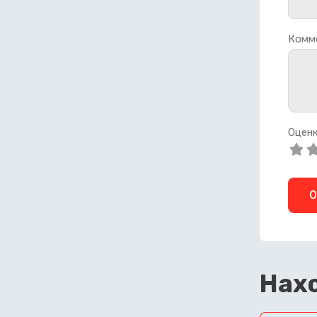
Комм
Оценк
О
Нахо