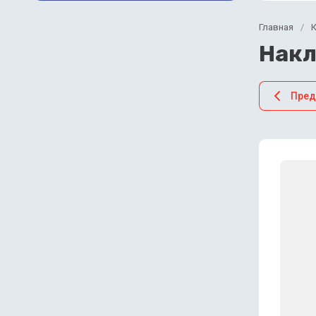
Главная
/
Накл
Пре