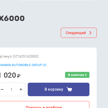
 X6000
Следующий
ртикул:
DZ16251620002
HAANXI AUTOMOBILE GROUP CO
1 020
₽
В наличии
2
В корзину
Помощь в подборе