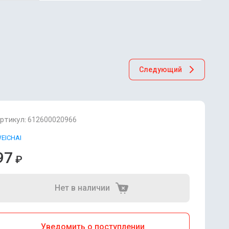
Следующий
ртикул:
612600020966
EICHAI
97
₽
Нет в наличии
Уведомить о поступлении