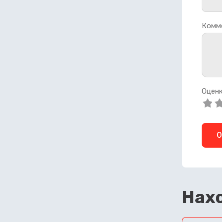
Комм
Оценк
О
Нахо