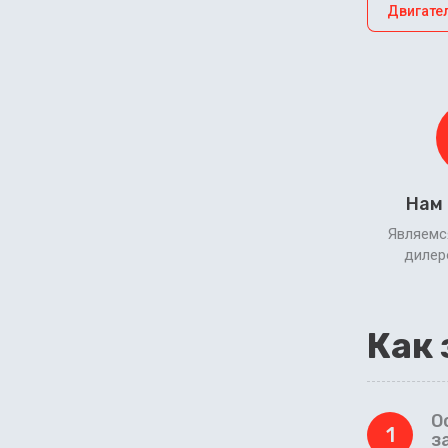
Двигате
Нам
Являемс
диле
Как 
О
1
з