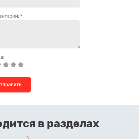
ентарий:
*
а:
тправить
дится в разделах