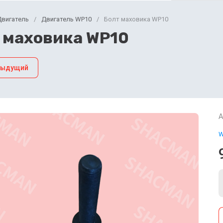
Двигатель
/
Двигатель WP10
/
Болт маховика WP10
 маховика WP10
дыдущий
А
W