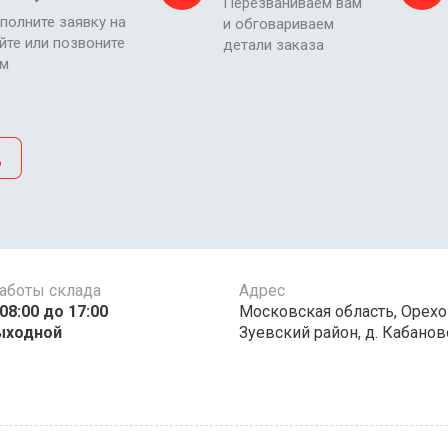
Перезваниваем вам
полните заявку на
и обговариваем
йте или позвоните
детали заказа
ам
д
аботы склада
Адрес
00 до 17:00 ​​​​​​
Московская область, Орехо
ыходной
Зуевский район, д. Кабаново