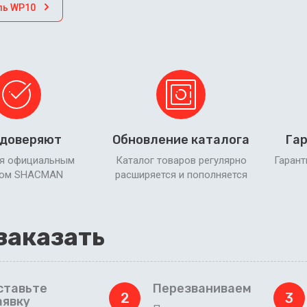
ль WP10
 доверяют
Обновление каталога
Гар
я официальным
Каталог товаров регулярно
Гарант
ром SHACMAN
расширяется и пополняется
заказать
ставьте
Перезваниваем
2
3
аявку