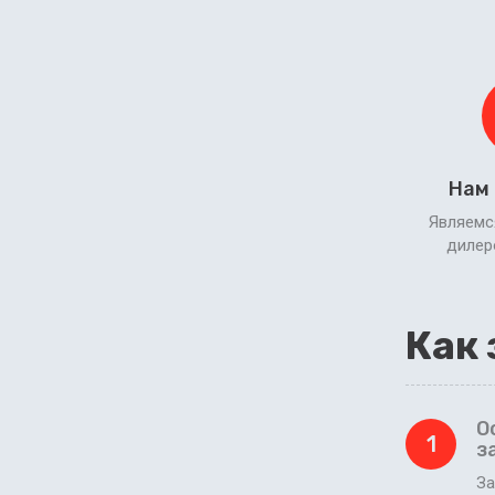
Нам
Являемс
диле
Как 
О
1
з
За