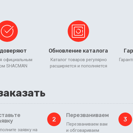
 доверяют
Обновление каталога
Гар
я официальным
Каталог товаров регулярно
Гарант
ром SHACMAN
расширяется и пополняется
заказать
ставьте
Перезваниваем
2
3
аявку
Перезваниваем вам
полните заявку на
и обговариваем