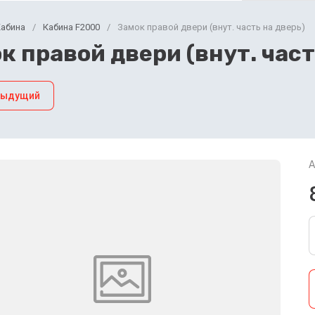
Кабина
/
Кабина F2000
/
Замок правой двери (внут. часть на дверь)
к правой двери (внут. част
дыдущий
А