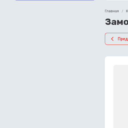
Главная
/
Замо
Пре