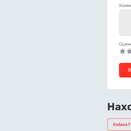
Комм
Оценк
О
Нахо
Кабина 