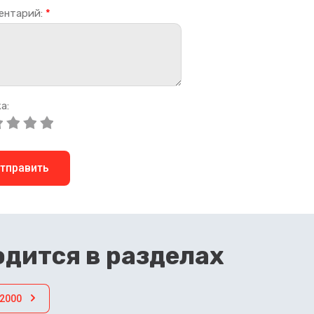
ентарий:
*
а:
тправить
дится в разделах
F2000