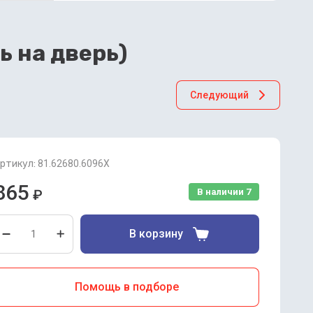
ь на дверь)
Следующий
ртикул:
81.62680.6096X
865
₽
В наличии
7
В корзину
Помощь в подборе