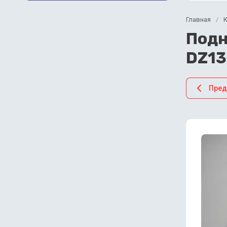
Главная
/
Подн
DZ13
Пре