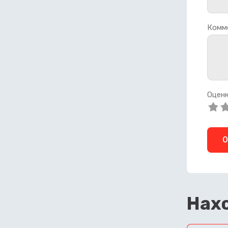
Комм
Оценк
О
Нахо