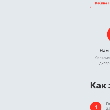
Кабина 
Нам
Являемс
диле
Как 
О
1
з