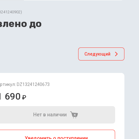
3241240902)
влено до
Следующий
ртикул:
DZ13241240673
1 690
₽
Нет в наличии
Уведомить о поступлении