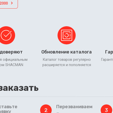
F2000
 доверяют
Обновление каталога
Гар
я официальным
Каталог товаров регулярно
Гарант
ром SHACMAN
расширяется и пополняется
заказать
ставьте
Перезваниваем
2
3
аявку