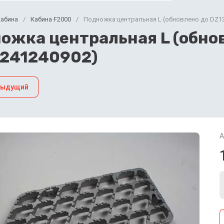
Кабина
/
Кабина F2000
/
Подножка центральная L (обновлено до DZ1
ожка центральная L (обно
241240902)
дыдущий
А