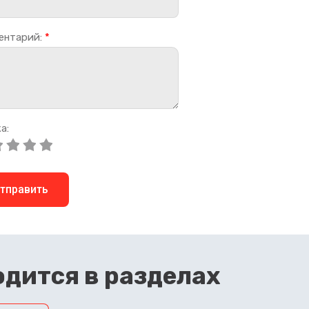
ентарий:
*
а:
тправить
дится в разделах