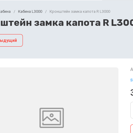
Кабина
/
Кабина L3000
/
Кронштейн замка капота R L3000
штейн замка капота R L30
дыдущий
А
S