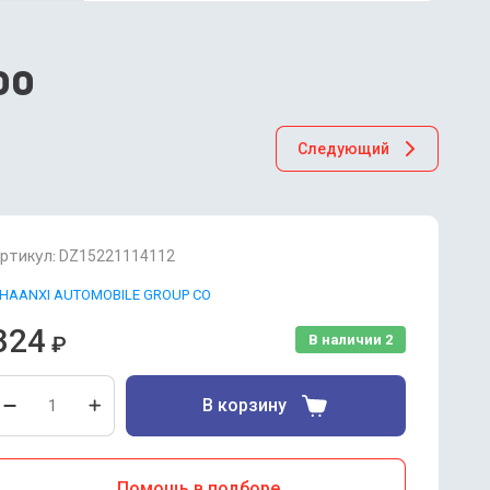
00
Следующий
ртикул:
DZ15221114112
HAANXI AUTOMOBILE GROUP CO
324
₽
В наличии
2
В корзину
Помощь в подборе