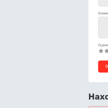
Комм
Оценк
О
Нахо