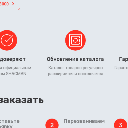
3000
 доверяют
Обновление каталога
Гар
я официальным
Каталог товаров регулярно
Гарант
ром SHACMAN
расширяется и пополняется
заказать
ставьте
Перезваниваем
2
3
аявку