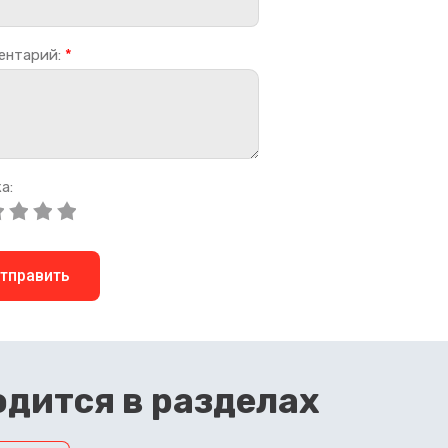
ентарий:
*
а:
тправить
дится в разделах