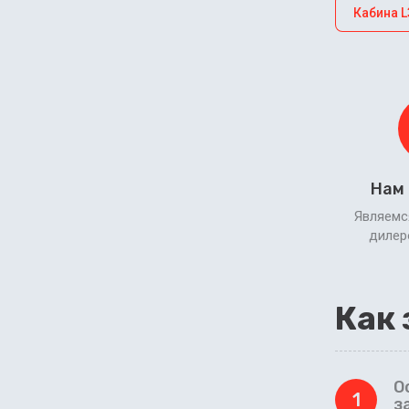
Кабина L
Нам
Являемс
диле
Как 
О
1
з